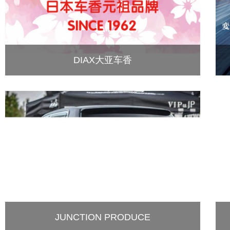
DIAX大亚车香
JUNCTION PRODUCE