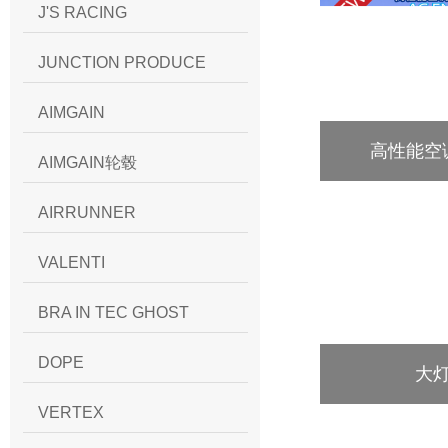
J'S RACING
JUNCTION PRODUCE
AIMGAIN
高性能空
AIMGAIN轮毂
AIRRUNNER
VALENTI
BRA IN TEC GHOST
DOPE
大
VERTEX