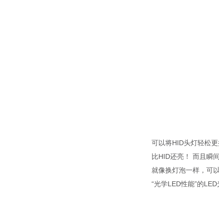
可以将HID头灯轻松更
比HID还亮！ 而且
就像换灯泡一样，可以换
“光学LED性能”的L